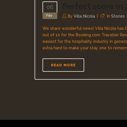
Perfect score in
06
Fév
By
Villa Nicola
In
Stories
We share wonderful news! Villa Nicola has b
out of 10 for the Booking.com Traveller Re
easiest for the hospitality industry in gen
extra hard to make your stay one to remember
READ MORE