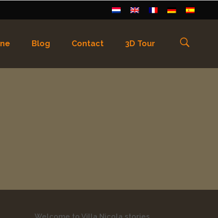
ine
Blog
Contact
3D Tour
English
(
Anglais
)
Français
Deutsch
(
Allemand
)
Welcome to Villa Nicola stories