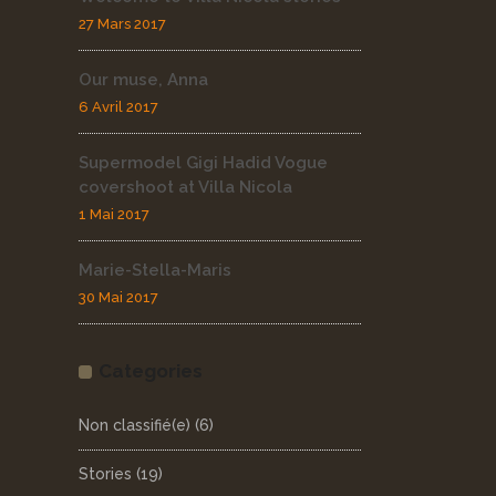
27 Mars 2017
Our muse, Anna
6 Avril 2017
Supermodel Gigi Hadid Vogue
covershoot at Villa Nicola
1 Mai 2017
Marie-Stella-Maris
30 Mai 2017
Categories
Non classifié(e)
(6)
Stories
(19)