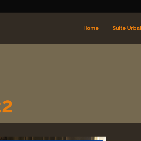
Home
Suite Urba
Nederlands
(
Néerlandais
)
Español
(
Espagnol
)
22